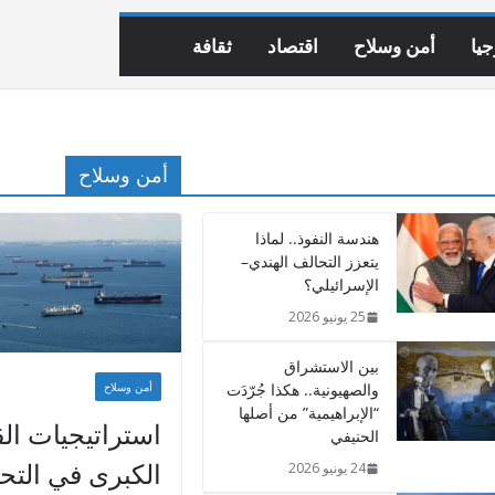
يا
أمن وسلاح
اقتصاد
ثقافة
أمن وسلاح
هندسة النفوذ.. لماذا
يتعزز التحالف الهندي–
الإسرائيلي؟
25 يونيو 2026
بين الاستشراق
والصهيونية.. هكذا جُرّدَت
أمن وسلاح
“الإبراهيمية” من أصلها
استراتيجيات ال
الحنيفي
الكبرى في التح
24 يونيو 2026