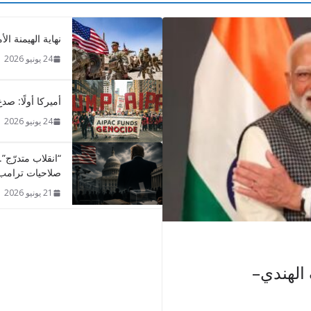
نهاية الهيمنة الأ
24 يونيو 2026
أميركا أولًا: صد
24 يونيو 2026
“انقلاب متدرّج”
صلاحيات ترامب
21 يونيو 2026
 الهندي–