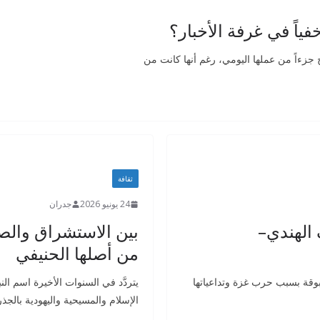
فياً في غرفة الأخبار؟
زءاً من عملها اليومي، رغم أنها كانت من
ثقافة
24 يونيو 2026
جدران
 الهندي–
بين الاستشراق والصهيو
من أصلها الحنيفي
وقة بسبب حرب غزة وتداعياتها
يتردَّد في السنوات الأخيرة اسم ال
الإسلام والمسيحية واليهودية بالجذر ال