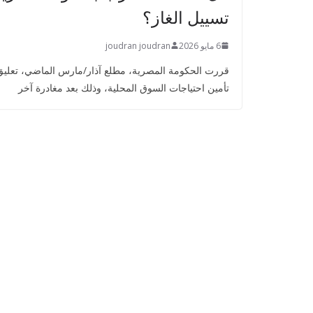
تسييل الغاز؟
6 مايو 2026
joudran joudran
قررت الحكومة المصرية، مطلع آذار/مارس الماضي، تعليق ص
تأمين احتياجات السوق المحلية، وذلك بعد مغادرة آخر