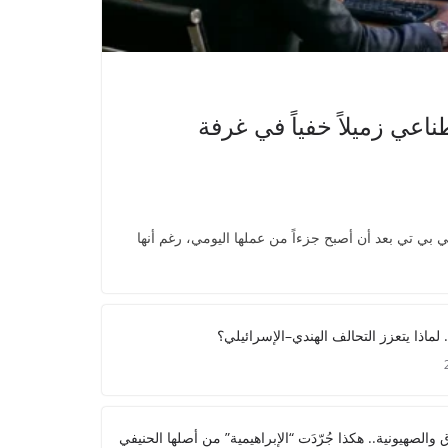
اعي زميلاً خفياً في غرفة
بي تي بعد أن أصبح جزءاً من عملها اليومي، رغم أنها
 لماذا يتعزز التحالف الهندي–الإسرائيلي؟
والصهيونية.. هكذا جُرّدَت “الإبراهيمية” من أصلها الحنيفي