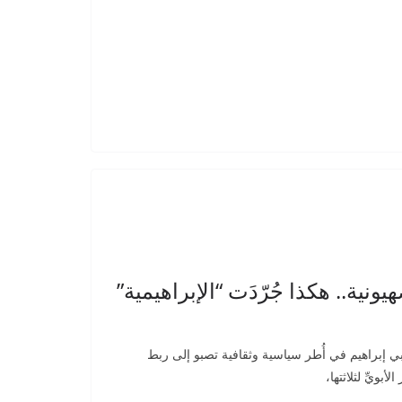
نية.. هكذا جُرّدَت “الإبراهيمية”
نبي إبراهيم في أُطر سياسية وثقافية تصبو إلى ربط
أبويِّ لثلاثتها،