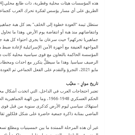
الطريق على أي مسار يؤسس لفكرة تحرك العرب كجماعة 
ستظل ثيمة “العودة خطوة إلى الخلف” بعد كل هبة جماهير
وانتفاضاتهم منذ هبة أو انتفاضة يوم الأرض. وهذا ما تحاول
جماهيريا تحركهم؟ حيث سرعان ما يجري احتواء كل هبة جم
المواجهة العنيفة مع أجهزة الأمن الإسرائيلية لإعادة ضب
المؤسسة الحاكمة بالتعاون مع قوى سياسية محلية كانت دائ
مايو 2021، التجرؤ والتقدم على الفعل الجماعي ثم العودة خطوة إلى الخلف.
تاريخ موازٍ – مغيّب
تعتبر احتجاجات العرب في الداخل، التي اتخذت أشكال مخت
استهلاك سياسي ليوم الأرض كذكرى سنوية من قبل قوى و
الماضي بمثابة ذاكرة جمعية حاضرة على شكل فلكلورٍ ثقافي
غير أن هذه المرحلة الممتدة ما بين خمسينيات ومطلع تسعي
المدني في الداخل، والذي جرى اسقاطه من ذاكرة أبنائه 