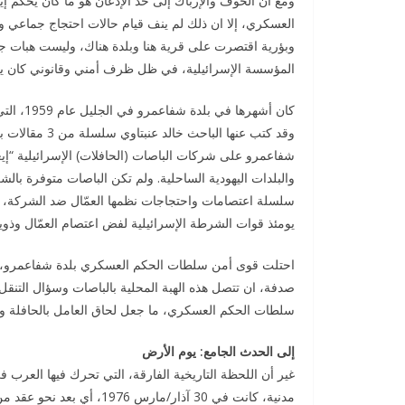
ومع أن الخوف والإرباك إلى حد الإذعان هو ما كان يحكم إ
العسكري، إلا ان ذلك لم ينف قيام حالات احتجاج جماعي وص
وبؤرية اقتصرت على قرية هنا وبلدة هناك، وليست هبات جم
المؤسسة الإسرائيلية، في ظل ظرف أمني وقانوني كان يحول
كان أشهر
شفاعمرو على شركات الباصات (الحافلات) الإسرائيلية “إيغ
والبلدات اليهودية الساحلية. ولم تكن الباصات متوفرة بال
يومئذ قوات الشرطة الإسرائيلية لفض اعتصام العمّال وذوي
احتلت قوى أمن سلطات الحكم العسكري بلدة شفاعمرو، واع
صدفة، ان تتصل هذه الهبة المحلية بالباصات وسؤال التن
سلطات الحكم العسكري، ما جعل لحاق العامل بالحافلة وال
إلى الحدث الجامع: يوم الأرض
مدنية، كانت في 30 آذار/ما