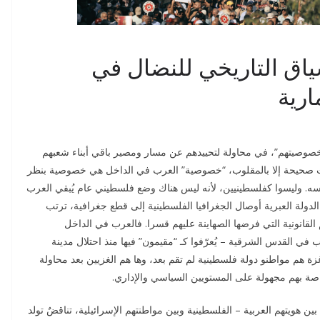
و أراضي 48: السياق التاريخي للنضال في
ارية
صوصيتهم”، في محاولة لتحييدهم عن مسار ومصير باقي أبناء شعبهم
ست صحيحة إلا بالمقلوب، “خصوصية” العرب في الداخل هي خصوصية بنظر
فسه. وليسوا كفلسطينيين، لأنه ليس هناك وضع فلسطيني عام يُبقي العرب
 أصلا، إذ قطّعت الدولة العبرية أوصال الجغرافيا الفلسطينية إلى قطع جغرافية، ترتب
م القانونية التي فرضها الصهاينة عليهم قسرا. فالعرب في الداخل
في القدس الشرقية – يُعرّفوا كـ “مقيمون” فيها منذ احتلال مدينة
ة وقطاع غزة هم مواطنو دولة فلسطينية لم تقم بعد، وها هم الغزيين بعد محاولة
اصة بهم مجهولة على المستويين السياسي والإداري.
تلة عام 48 لثنائية متناقضة ما بين هويتهم العربية – الفلسطينية وبين مواطنتهم الإسرائيلية، تناقضٌ تولد