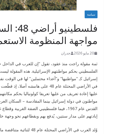
سياسة
فلسطيني
مواجهة المنظومة الاستعم
20 مايو 2026
جدران
ثمة مقولة راجت منذ عقود، تقول “إن للعرب في الداخل خ
الفلسطيني بحكم مواطنتهم الإسرائيلية. هذه المقولة لي
إسرائيل كـ “مواطنيها” و”أعداء محتملين” لها في الوقت ن
في الأراضي المحتلة عام 48 على هامشه
عليها إعادة تعريف من عليها تعريفا كولونياليا بحكم مكانته
مواطنون في دولة إسرائيل بينما المقادسة – السكان العرب 
القدس عام 1967، فيما فلسطينيي الضفة الغربي
إبادتهم على مدار سنتين، يُدفع بهم وبقطاعهم نحو وجهة خ
وُلد العرب في الأراضي المح