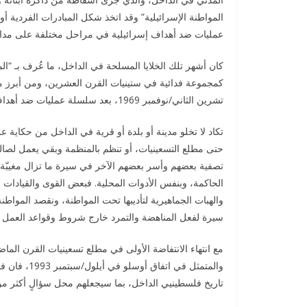
المواطنة الإسرائيلية” وقد اتخذ شكل المبادرات الفردية 
عمليات ضد أهداف إسرائيلية في مراحل مختلفة على مدار
كمجموعة فدائية في ستينيات القرن العشرين، ومن أبرز مؤ
تشرين الثاني/نوفمبر 1969، بعد سلسلة عمليات ضد أهداف ومرافق إسرائيلية عامة ما بين حيفا وعكا.
تكاد لا تخلو مدينة أو بلدة أو قرية في الداخل من حكاية ع
حتى مطلع التسعينيات، أو تنظم بالمنظمة وبقي يعمل لصالح
تصفية بعضهم وأسر بعضهم الآخر في سيرة ما تزال مغيبّة 
الحاكمة، وبنفس الأدوات المحلية. فبعض القوى والقيادات ال
والهبات الجماهيرية لتأديبها تحت المواطنة، ونقصد الموا
سيرة لفعل المناهضة والتمرد خارج شروط وقواعد العمل ف
مع انتهاء الانتفاضة الأولى في مطلع تسعينيات القرن ا
والمتمثل في
تاريخ فلسطينيي الداخل، بما سيجعلهم محل سؤالٍ أكثر من