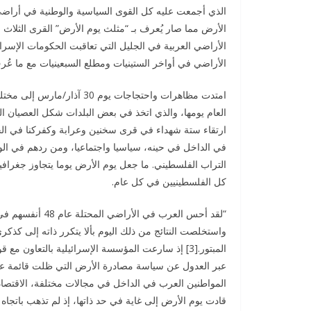
الأرض مما صار يُعرف بـ “مثلث يوم الأرض” القرى الثلاث
الأراضي العربية في الجليل التي تعاقبت الحكومات الإسر
الأراضي في أواخر الستينيات ومطلع السبعينيات مع ما عُرف
امتدت مظاهرات واحتجاجات يوم
العام يومها، والذي اتخذ في بعض البلدات شكل العصيان ا
ارتقاء ستة شهداء في قرى سخنين وعرابة وكفركنا في الج
في الداخل في حينه، سياسيا واجتماعيا، ومن ردهم في الو
التراب الفلسطيني. ما جعل يوم الأرض يوما يتجاوز جغرافيا
كل الفلسطينيين في كل عام.
“لقد أحس العرب ف
واستخلصت النتائج من ذلك اليوم بألا يتكرر ذاته إلى كذ
المبتور.[3] إذ سارعت المؤسسة الإسرائيلية بالتعاون
عبر العدول عن سياسة مصادرة الأرض التي ظلت قائمة عل
المواطنين العرب في الداخل في مجالات مختلفة، الاقتصا
قادت يوم الأرض إلى غاية في حد ذاتها، إذ لم تذهب باتج