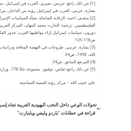
بشارة، عزمي، العرب في إسرائيل: رؤية من الداخل، مركز دراسات ال
[2] سعدي، احمد، الرقابة الشاملة: نشأة السياسات الإسر
ص118-125.
الله، 1998، ص34.
[4] المرجع السابق، ص34.
[5] عن ذلك راجع: فياض، توفيق، مجموعة عكا 778، وزارة الثقافة الفلسطينية، ط3، 2000.
علي حبيب الله – مركز رؤية للتنمية السياسية
تحولات الوعي داخل النخب اليهودية الغربية تجاه إسرا
قراءة في خطابات “باردو وليفي وباينارت”