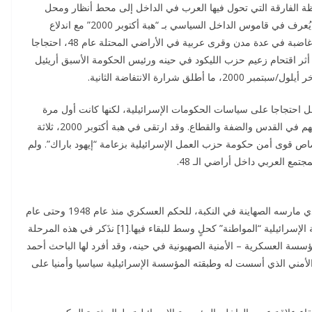
 غير أن اللحظة الفارقة التي تحول فيها العرب في الداخل إلى محط أنظار ومحل
سؤال لدى باقي الفلسطينيين والعرب عموما، كانت مع ما يُعرف في قاموس الداخل السياسي بـ “هبة أكتوبر 2000” مع اندلاع
الانتفاضة الثانية “انتفاضة الأقصى” حين خرجت مظاهرات غاضبة في عدة مدن وقرى عربية في الأراضي المحتلة عام 48، احتجاجا
 أثر اقتحام زعيم حزب الليكود في حينه ورئيس الحكومة الأسبق أريئيل
ارة الانتفاضة الثانية.
خل احتجاجا على سياسات الحكومات الإسرائيلية، لكنها كانت أول مرة
يلتحق فيها أبناء الداخل للالتحام احتجاجا مع باقي أبناء شعبهم في القدس والضفة والقطاع. وقد ارتقى في هبة أكتوبر 2000، ثلاثة
 قوى أمن حكومة حزب العمل الإسرائيلية بزعامة “إيهود باراك”. ولم
جتمع العربي داخل أراضي الـ 48.
أُخضع العرب الباقين والناجين من فعل التطهير العرقي الذي مارسه الصهاينة في النكبة، للحكم العسكري منذ عام 1948 وحتى عام
1966، بعد أن تحولوا إلى أقلية في بلادهم، ومُنحوا الجنسية الإسرائيلية “المواطنة” كحلٍ وسط للبقاء فيها.[1] نذَكر في هذه المرحلة
سة العسكرية – الأمنية الصهيونية في حينه، وقد أفرد لها الباحث أحمد
 الأمني الذي أسست له وطبقته المؤسسة الإسرائيلية سياسيا وأمنيا على