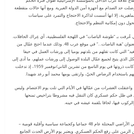
يقاع علاقة عرب الداخل بالمؤسسة الإسرائيلية طوال فترة الحكم
لت حد الصدام مع أجهزة أمن الدولة العبرية. ومع أنها حالات متقطعة
اهيرية، إلا انها أسست لذاكرة الاحتجاج والتمرد على سياسات
 دون إمكانية التنظم والاحتجاج.
ها في بلدة شفاعمرو في الجليل عام 1959، التي عُرفت بـ “طوشة الباصات” في اللهجة الفلسطينية، أي عِراك الحافلات.
وقد كتب عنها الباحث خالد عنبتاوي سلسلة من 3 مقالات بعنوان “هبة الباصات…” في موقع عرب 48. وذلك عندما احتج عمّال من
يد” التي كانت تقلهم من بلدتهم يوميا إلى ورشات العمل في حيفا
شكل الذي يتيح لجميع عمّال البلدة الوصول إلى ورشات عملهم، ما أدى إلى
سلسلة اعتصامات واحتجاجات نظمها العمّال ضد الشركة، كانت ذروتها في يوم التاسع من تشرين الثاني/نوفمبر 1959، إذ تدخلت
هم باستخدام الرصاص الحيّ، وارتقى يومها محمد أبو رعد شهيدا.
تقلت العشرات من عمّالها في الأيام التي تلت يوم الاعتصام. وليس
قل في ظل حكم عسكري كان التنقل فيه مشروطا بتراخيص تمنحها
ركوب فيها، لحاقا بلقمة عيشه في حينه.
غير أن اللحظة التاريخية الفارقة، التي تحرك فيها العرب في الأراضي المحتلة عام 48 جماعيا وكجماعة سياسية وأقلية قومية –
رس 1976، أي بعد نحو عقد من الزمن على رفع الحكم العسكري. ويعتبر يوم الأرض الحدث الجامع