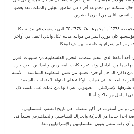
أو خلايا مشكلة من مجموعة أفراد في مناطق الجليل والمثلث، نفذ بعضها
 النصف الثاني من القرن العشرين.
كان أشهر تلك الخلايا المسلحة في الداخل، ما عُرف بـ “المجموعة 778” أو “مجموعة عكا 778″،[5] التي تأسست في مدينة عكا،
سسيها كان فوزي النمر من مواليد مدينة عكا، والذي اعتقل في أواخر
ن أحد أبناءها الذي التحق بمنظمة التحرير الفلسطينية من ستينيات القرن
ها سرا من الداخل. وهذا غير حكايات المطاردين والفدائيين الذين جرت
من ذاكرة الداخل أو جرى تغييبها من نفس المنظومة السياسية – الأمنية
عربية المحلية التي عملت بالوكالة على احتواء الاحتجاجات الشعبية
طنة بشرطها الإسرائيلي – الصهيوني، هي ذاتها من عملت على تغييب كل
ي الداخل من ذاكرة أجياله.
لماضي، والتي أسفرت عن أكبر منعطف في تاريخ الشعب الفلسطيني،
 اتفاق أوسلو في أيلول/سبتمبر 1993، فان فصلا آخرا جديدا من الحركة والحِراك السياسيين والجماهيريين سيبدأ في
 أي وقت مضى بعيون الفلسطينيين والإسرائيليين معا.