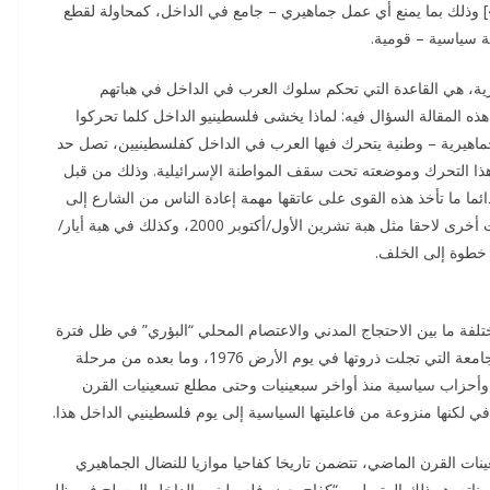
هذه المؤسسات هيئات محلية وقطرية، ذات طابع محلي.[4] وذلك بما يمنع أي عمل جماهيري – جامع في الداخل، كمحاولة لقطع
سياسية – قومية.
ية، هي القاعدة التي تحكم سلوك العرب في الداخل في هباتهم
 هذه المقالة السؤال فيه: لماذا يخشى فلسطينيو الداخل كلما تحركوا
اهيرية – وطنية يتحرك فيها العرب في الداخل كفلسطينيين، تصل حد
ط هذا التحرك وموضعته تحت سقف المواطنة الإسرائيلية. وذلك من قبل
ما ما تأخذ هذه القوى على عاتقها مهمة إعادة الناس من الشارع إلى
الرصيف سياسيا. وهذا ما سيظلُّ يتكرر مع احداث ومحطات أخرى لاحقا مثل هبة تشرين الأول/أكتوبر 2000، وكذلك في هبة أيار/
لفة ما بين الاحتجاج المدني والاعتصام المحلي “البؤري” في ظل فترة
الحكم العسكري 1948-1966، وما بين الهبة الجماهيرية الجامعة التي تجلت ذروتها في يوم الأرض 1976، وما بعده من مرحلة
أحزاب سياسية منذ أواخر سبعينيات وحتى مطلع تسعينيات القرن
 لكنها منزوعة من فاعليتها السياسية إلى يوم فلسطينيي الداخل هذا.
نات القرن الماضي، تتضمن تاريخا كفاحيا موازيا للنضال الجماهيري
وبناته. هو ذلك المتصل بـ “كفاح بعض فلسطينيي الداخل المسلح في ظل