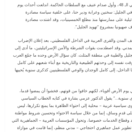
الذي أجمعت عليه كل القوى السياسية والوطنية في أراضي الـ 48، وأول صدام عنيف مع السلطات الحاكمة. اندلعت أحداث يوم
 في الجليل: سخنين وعرابة ودير حنا، على خلفية سياسة مصادرة
ائيلية على ممارستها منذ مطلع الخمسينيات، وقد اشتدت مصادرة
 صهيونيا بمشروع “تهويد الجليل”.
 30 آذار/مارس إلى مختلف المدن والقرى العربية في الداخل الفلسطيني، بعد إعلان الإضراب
لمدني. وقد اصطدمت بقوات الشرطة والأمن الإسرائيليتين، ما أدى إلى
ليل والطيبة في منطقة المثلث. كان سؤال الأرض وحده ما جمّع العرب
قت نفسه إلى وحدتهم الطبيعية والتاريخية مع أبناء شعبهم على كامل
 الداخل، إلى كامل الوجدان والوعي الفلسطينيين كذكرى سنوية يُحييها
ي الأراضي المحتلة عام 48 أنفسهم في يوم الأرض أقوياء، لكنهم خافوا من قوتهم، فخشوا أن يمضوا قدما،
كرى سنوية…” يقول الدكتور عزمي بشارة في كتابه الخطاب السياسي
 مع قوى سياسية عربية – محلية إلى احتواء الظاهرة بما يمنع تكرارها، ليس
ى قدمٍ وساق، إنما من خلال سياسة الاحتواء وتحسين شروط مواطنة
د وقطاع الخدمات خصوصا، وتحول المؤسسات العربية – الجماهيرية التي
اه تطوير عمل جماهيري احتجاجي – مدني منظم، إنما قامت في موازاة