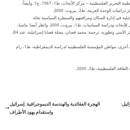
[1] عن ذلك راجع: جريس، صبري، العرب في إسرائيل، منظمة التحرير الفلسطينية – مركز الأبحاث، ط1، 1967، ج1. وأيضاً،
وحدة العربية، ط2، بيروت، 2000.
ائيلية في إدارة السكان ومراقبتهم والسيطرة السياسية تجاه
الفلسطينيين، ترجمة: الحارث محمد النبهان، المركز العربي للأبحاث ودراسة السياسات، ط1، بيروت، 2000. وانظر أيضا: ماتسا،
دورون، سياسات إسرائيل إزاء مواطنيها العرب: جذور الفكر الأمني وتطوره، ترجمة: محمد قعدان، مجلة قضايا إسرائيلية، عدد 84،
[3] بشارة، عزمي، طروحات في النهضة المعاقة ودراسات أخرى، مواطن المؤسسة الفلسطينية لدراسة الديمقراطية، ط1، رام
ئيل:
الهجرة العقائدية والهندسة الديموجرافية: إسرائيل
واستقدام يهود الأطراف