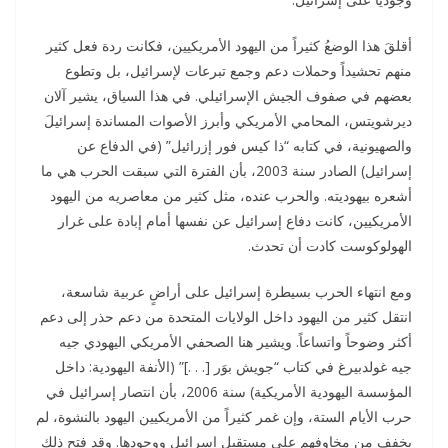
أقلقَ هذا الوضعُ كثيراً من اليهود الأمريكيين، فكانت ردة فعل كثير
منهم تحشيداً وحملات دعم وجمع تبرعات لإسرائيل، بل وتطوع
بعضهم في صفوف الجيش الإسرائيلي. في هذا السياق، يشير آلان
ديرشويتس، المحامي الأمريكي وأبرز الأصوات المساندة إسرائيلَ
والصهيونية، في كتابه “ذا كيس فور إزرائيل” (في الدفاع عن
إسرائيل) الصادر سنة 2003، بأن الفترة التي سبقت الحرب هي ما
أشعره بيهوديته. والحرب عنده، مثل كثير من معاصريه من اليهود
الأمريكيين، كانت دفاع إسرائيل عن نفسها أمام إبادة على غرار
الهولوكوست كادت أن تحدث.
ومع انتهاء الحرب بسيطرة إسرائيل على أراضٍ عربية شاسعة،
انتقل كثير من اليهود داخل الولايات المتحدة من دعم حذر إلى دعم
أكثر وضوحاً واتساعاً. ويشير هنا الصحفي الأمريكي اليهودي جيه
جيه غولدبيرغ في كتاب “جويش بوَر [. . .]” (الأنفة اليهودية: داخل
المؤسسة اليهودية الأمريكية) سنة 2006، بأن انتصار إسرائيل في
حرب الأيام الستة، وإن غمر كثيراً من الأمريكيين اليهود بالنشوة، لم
يخفف من مخاوفهم على مستقبل إسرائيل ووجودها. وقد فتح ذلك