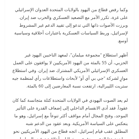
وكما رفض قطاع من اليهود بالولايات المتحدة العدوان الإسرائيلي
على غزة، تكرر الأمر مع التصعيد العسكري والحرب ضد إيران.
وبرزت الأصوات ذاتها التي تدعو إلى تقييد الدعم غير المشروط
لإسرائيل، وربط السياسات العسكرية باعتبارات أخلاقية وسياسية
أوسع.
أظهر استطلاع “مجموعة ميلمان”، لمعهد الناخبين اليهود غير
الحزبي، أن 55 بالمئة من اليهود الأمريكيين لا يوافقون على العمل
العسكري الإسرائيلي الأمريكي المشترك ضد إيران. وفي استطلاع
موازٍ لشركة “جي بي أي أو” لأبحاث واستطلاعات رأي لمنظمة جيه
ستريت الليبرالية، ارتفعت نسبة المعارضين إلى 60 بالمئة.
لم يعد الصوت اليهودي في الولايات المتحدة كتلة متجانسة كما كان
عقوداً. فقد أدى الانقسام الداخلي إلى إضعاف القدرة على التأثير
الموحد، وفتح المجال أمام مواقف أكثر تنوعاً مع إسرائيل، وهو ما
ينعكس على السياسة الأمريكية. وبعد عقود من الدعم شبه
المطلق عقب قيام إسرائيل، اتجه قطاع من اليهود الأمريكيين نحو
مراجعة هذا الدعم، مدفوعين بخطابات أخلاقية ترفض السياسات