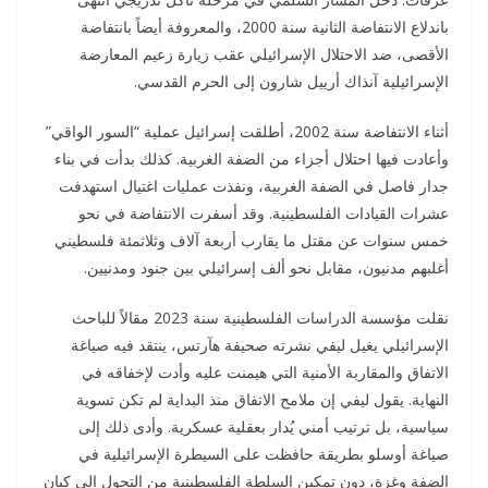
باندلاع الانتفاضة الثانية سنة 2000، والمعروفة أيضاً بانتفاضة
الأقصى، ضد الاحتلال الإسرائيلي عقب زيارة زعيم المعارضة
الإسرائيلية آنذاك أرييل شارون إلى الحرم القدسي.
أثناء الانتفاضة سنة 2002، أطلقت إسرائيل عملية “السور الواقي”
وأعادت فيها احتلال أجزاء من الضفة الغربية. كذلك بدأت في بناء
جدار فاصل في الضفة الغربية، ونفذت عمليات اغتيال استهدفت
عشرات القيادات الفلسطينية. وقد أسفرت الانتفاضة في نحو
خمس سنوات عن مقتل ما يقارب أربعة آلاف وثلاثمئة فلسطيني
أغلبهم مدنيون، مقابل نحو ألف إسرائيلي بين جنود ومدنيين.
نقلت مؤسسة الدراسات الفلسطينية سنة 2023 مقالاً للباحث
الإسرائيلي يغيل ليفي نشرته صحيفة هآرتس، ينتقد فيه صياغة
الاتفاق والمقاربة الأمنية التي هيمنت عليه وأدت لإخفاقه في
النهاية. يقول ليفي إن ملامح الاتفاق منذ البداية لم تكن تسوية
سياسية، بل ترتيب أمني يُدار بعقلية عسكرية. وأدى ذلك إلى
صياغة أوسلو بطريقة حافظت على السيطرة الإسرائيلية في
الضفة وغزة، دون تمكين السلطة الفلسطينية من التحول إلى كيان