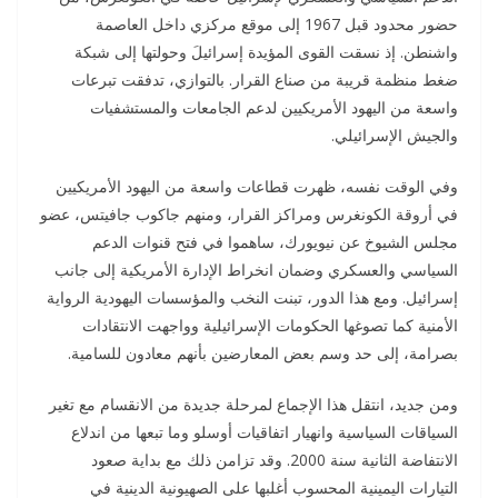
حضور محدود قبل 1967 إلى موقع مركزي داخل العاصمة
واشنطن. إذ نسقت القوى المؤيدة إسرائيلَ وحولتها إلى شبكة
ضغط منظمة قريبة من صناع القرار. بالتوازي، تدفقت تبرعات
واسعة من اليهود الأمريكيين لدعم الجامعات والمستشفيات
والجيش الإسرائيلي.
وفي الوقت نفسه، ظهرت قطاعات واسعة من اليهود الأمريكيين
في أروقة الكونغرس ومراكز القرار، ومنهم جاكوب جافيتس، عضو
مجلس الشيوخ عن نيويورك، ساهموا في فتح قنوات الدعم
السياسي والعسكري وضمان انخراط الإدارة الأمريكية إلى جانب
إسرائيل. ومع هذا الدور، تبنت النخب والمؤسسات اليهودية الرواية
الأمنية كما تصوغها الحكومات الإسرائيلية وواجهت الانتقادات
بصرامة، إلى حد وسم بعض المعارضين بأنهم معادون للسامية.
ومن جديد، انتقل هذا الإجماع لمرحلة جديدة من الانقسام مع تغير
السياقات السياسية وانهيار اتفاقيات أوسلو وما تبعها من اندلاع
الانتفاضة الثانية سنة 2000. وقد تزامن ذلك مع بداية صعود
التيارات اليمينية المحسوب أغلبها على الصهيونية الدينية في