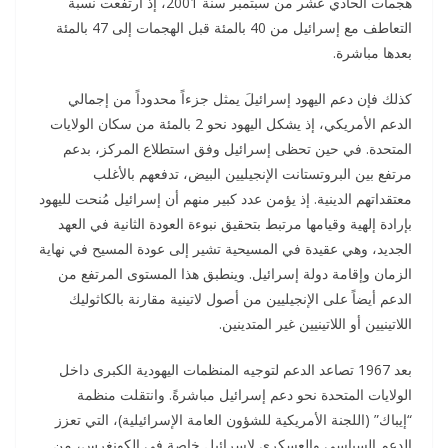
هجمات الحادي عشر من سبتمبر سنة 2001، إذ ارتفعت نسبة
التعاطف مع إسرائيل من 40 بالمئة قبل الهجمات إلى 47 بالمئة
بعدها مباشرة.
كذلك فإن دعم اليهود إسرائيلَ يمثل جزءاً محدوداً من إجمالي
الدعم الأمريكي، إذ يشكل اليهود نحو 2 بالمئة من سكان الولايات
المتحدة. في حين تحظى إسرائيل وفق استطلاع المركز، بدعم
مرتفع بين البروتستانت الإنجيليين البيض، تدفعهم بالأغلب
معتقداتهم الدينية. إذ يؤمن عدد كبير منهم أن إسرائيل مُنحت لليهود
بإرادة إلهية وقيامها مرتبط بتحقيق نبوءة العودة الثانية في العهد
الجديد، وهي عقيدة في المسيحية تشير إلى عودة المسيح في نهاية
الزمان وإقامة دولة إسرائيل. وينطبق هذا المستوى المرتفع من
الدعم أيضاً على الإنجيليين من أصول لاتينية مقارنة بالكاثوليك
اللاتينيين أو اللاتينيين غير المتدينين.
بعد 1967 تصاعد الدعم لتوجيه المنظمات اليهودية الكبرى داخل
الولايات المتحدة نحو دعم إسرائيل مباشرةً. وانتقلت منظمة
“إيباك” (اللجنة الأمريكية للشؤون العامة الإسرائيلية)، التي تعزز
الدعم السياسي والعسكري لإسرائيل خاصة في الكونغرس، من