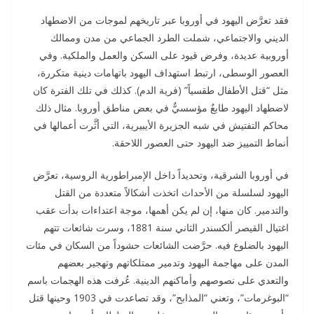
فقد تعرَّض اليهود في أوروبا عبر تاريخهم لموجات من الاضطهاد
الديني والاجتماعي، شملت الطرد الجماعي من مدن وممالك
أوروبية عديدة، وفرض قيود على السكن والعمل والملكية. وفي
العصور الوسطى، ارتبط استهداف اليهود باتهامات دينية متكررة،
مثل “قتل الأطفال طقسياً” (فرية الدم). كذلك في تلك الفترة كان
لاضطهاد اليهود طابعٌ مؤسسيٌّ في بعض مناطق أوروبا. مثال ذلك
محاكم التفتيش في شبه الجزيرة الأيبيرية، التي أثَّرت أعمالها في
أنماط التمييز ضد اليهود حتى العصور اللاحقة.
في أوروبا الشرقية، وتحديداً داخل الإمبراطورية الروسية، تعرَّض
اليهود لسلسلة من الأحداث اتخذت أشكالاً متعددة من القتل
والتدمير. كان منها، إن لم يكن أهمها، موجة اعتداءات بدأت عقب
اغتيال القيصر ألكسندر الثاني سنة 1881، وسرت شائعات تتهم
اليهود بالضلوع فيه. حرَّضت الشائعات حشوداً من السكان في مئات
المدن على مهاجمة اليهود وتدمير ممتلكاتهم وتهجير بعضهم
والتعدي على نصوصهم وأماكنهم الدينية. عُرفت هذه الهجمات باسم
“البوغرمات”، وتعني “المذابح”، وقد تصاعدت في 1903 وحينها قتل