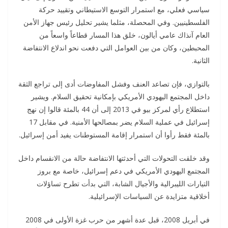
سياسي فعلي، مع استمرار التوسع الاستيطاني وتقييد حركة
الفلسطينيين. وفي المحصلة، مثلما يشير تحليل رئيس جهاز الأمن
العام آنذاك عامي أيالون، خلق هذا المسار قطاعاً واسعاً من
المحبطين، وكان من بين العوامل التي دفعت نحو اندلاع الانتفاضة
الثانية.
بالتوازي، فإن تصاعد العنف وفشل المفاوضات أدى إلى تراجع الثقة
داخل المجتمع اليهودي الأمريكي بإمكانية تحقيق السلام. ويشير
استطلاع رأي لمركز بيو في 2013 إلى أن 44 بالمئة قالوا إن نهج
إسرائيل في عملية السلام يضر بمصالحها الأمنية. في مقابل 17
بالمئة فقط رأوا أن استمرار إقامة المستوطنات يفيد أمن إسرائيل.
وقد خلقت التحولات التي أحدثتها الانتفاضة حالة من الانقسام داخل
المجتمع اليهودي الأمريكي في دعم إسرائيل، خاصة مع بروز
التيارات الليبرالية والأجيال الشابة، التي بدأت تطرح تساؤلات
أخلاقية متزايدة عن السياسات الإسرائيلية.
في أبريل 2008، قبل عدة أشهر من حرب غزة الأولى في 2008