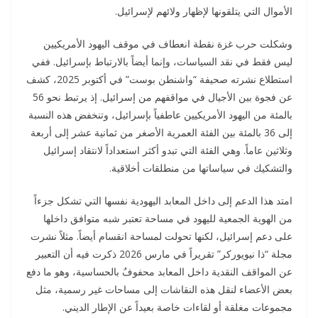
الأموال التي يتلقونها لإظهار ولائهم لإسرائيل.
وشكلت حرب غزة نقطة انعطاف في موقف اليهود الأمريكيين
ليس فقط في نقد السياسات، وإنما أيضاً بالارتباط بإسرائيل. ففي
استطلاع نشرته صحيفة “واشنطن بوست” في أكتوبر 2025، كشف
عن فجوة بين الأجيال في مواقفهم من إسرائيل. إذ يرتبط نحو 56
بالمئة من اليهود الأمريكيين عاطفياً بإسرائيل، وتنخفض هذه النسبة
إلى 36 بالمئة بين الفئة العمرية الأصغر من ثمانية عشر إلى أربعة
وثلاثين عاماً. وهي الفئة التي تبدو أكثر استعداداً لانتقاد إسرائيل
والتشكيك في سياساتها من منطلقات أخلاقية.
امتد هذا الدعم إلى داخل المعابد اليهودية نفسها التي تشكل جزءاً
من الهوية الجمعية لليهود في مساحة تعتبر شبه متوافق داخلها
على دعم إسرائيل، لكنها تحولت لمساحة انقسام أيضاً. مثلاً نشرت
مجلة “ذا نيويوركر” تقريراً في مارس 2026 ذكرت فيه أن التعبير
عن المواقف النقدية داخل المعابد محفوفٌ بالحساسية، وهو ما دفع
بعض الأعضاء لنقل هذه النقاشات إلى مساحات غير رسمية، مثل
مجموعات مغلقة أو لقاءات خاصة بعيداً عن الإطار الديني.