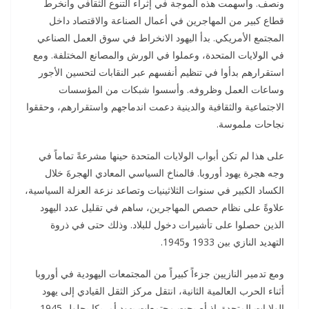
ونصف. وأسهمت هذه الموجة في إثراء التنوع الثقافي وانخرط
قطاع كبير من المهاجرين في أعمال الصناعة والاقتصاد داخل
المجتمع الأمريكي. بدأ اليهود الانخراط في سوق العمل الصناعي
في الولايات المتحدة، وعملوا في الورش والمصانع المختلفة. ومع
استقرارهم بدأوا في تنظيم أنفسهم عبر النقابات لتحسين الأجور
وساعات العمل وظروفه. وأسسوا شبكات من المؤسسات
الاجتماعية والثقافية والدينية دعمت اندماجهم واستقرارهم، وحققوا
نجاحات ملموسة.
على هذا لم تكن أبواب الولايات المتحدة حينها مشرعةً تماماً في
وجه هجرة يهود أوروبا. فالمناخ السياسي المعادي الهجرةَ خلال
الكساد الكبير في سنوات الثلاثينيات وتصاعد نزعة العزلة السياسية،
علاوةً على نظام حصص المهاجرين، ساهم في تقليل عدد اليهود
الذين حصلوا على تأشيرات دخول للبلاد. وذلك حتى في ذروة
التهديد النازي بين 1933 و1945.
ومع تدمير النازيين جزءاً كبيراً من المجتمعات اليهودية في أوروبا
أثناء الحرب العالمية الثانية، انتقل مركز الثقل القيادي إلى يهود
الولايات المتحدة. إذ أصبحت مجتمعات يهود أمريكا بحلول 1945