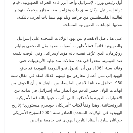
أول رئيس وزراء لإسرائيل وأحد أبرز قادة الحركة الصهيونية، قيام
دولة إسرائيل. وكان سبق ذلك وتزامن معه مجازر وحملات تهجير
لغالبية الفلسطينيين من قراهم وبلداتهم فيما بات يُعرف بالنكبة،
نفذتها الجماعات الصهيونية المسلحة.
على هذا، ظل الانقسام بين يهود الولايات المتحدة على إسرائيل
والصهيونية قائماً. فمثلاً ظهرت أصوات نقدية مثل الصحفي ويليام
زوكِرمان، الذي عرَّف نفسه بأنه مؤيد لإسرائيل وفي الوقت نفسه
ضد القومية، محذراً في عدة مقالات منذ نهاية الأربعينيات حتى
وفاته سنة 1961، من أن التحول نحو القومية اليهودية قد يدفع
اليهود إلى تبني أعمال تتعارض مع قيمهم. كذلك انتقد في مقال سنة
1950 تجاهل معاناة اللاجئين الفلسطينيين. ناهيك عن أن الخوف من
اتهامات الولاء حصر الدعم من أنصار قيام إسرائيل في بدايته بين
الاعتبارات الدينية والأخلاقية، التي تأثرت حينها بالثقافة الأمريكية
البروتستانتية. وهذا وفقاً لكتاب “أمريكان جودييزم هيستوري” (تاريخ
اليهودية في الولايات المتحدة) الصادر سنة 2004 للمؤرخ الأمريكي
جوناثان سارنا، أستاذ التاريخ اليهودي في جامعة برانديز.