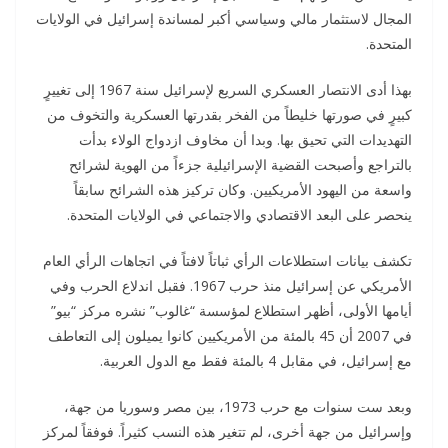
المجال لاستثمار مالي وسياسي أكبر لمساندة إسرائيل في الولايات
المتحدة.
بهذا أدى الانتصار العسكري السريع لإسرائيل سنة 1967 إلى تغييرٍ
كبيرٍ في صورتها خليطاً من الفخر بقدرتها العسكرية والتخوف من
التهديدات التي تحيق بها. وبدا أن مخاوف ازدواج الولاء بدأت
بالتراجع وأصبحت القضية الإسرائيلية جزءاً من الهوية لشرائح
واسعة من اليهود الأمريكيين. وكان تركيز هذه الشرائح سابقاً
ينحصر على البعد الاقتصادي والاجتماعي في الولايات المتحدة.
تكشف بيانات استطلاعات الرأي ثباتاً لافتاً في اتجاهات الرأي العام
الأمريكي عن إسرائيل منذ حرب 1967. فقبل اندلاع الحرب وفي
أيامها الأولى، أظهر استطلاع لمؤسسة “غالوب” نشره مركز “بيو”
في 2007 أن 45 بالمئة من الأمريكيين كانوا يميلون إلى التعاطف
مع إسرائيل، في مقابل 4 بالمئة فقط مع الدول العربية.
وبعد ست سنوات مع حرب 1973، بين مصر وسوريا من جهة،
وإسرائيل من جهة أخرى، لم تتغير هذه النسب كثيراً. فوفقاً لمركز