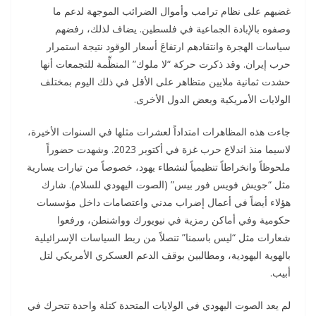
غضبهم على نظام ترامب وأموال الضرائب الموجهة لدعم ما
وصفوه بالإبادة الجماعية في فلسطين. يضاف لذلك، رفضهم
سياسات الهجرة وانتقادهم ارتفاعَ أسعار الوقود نتيجة استمرار
حرب إيران. وقد ذكرت حركة “لا ملوك” المنظِّمة للتجمعات أنها
حشدت ثمانية ملايين متظاهر على الأقل في ذلك اليوم بمختلف
الولايات الأمريكية وبعض الدول الأخرى.
جاءت هذه المظاهرات امتداداً لعشرات مثلها في السنوات الأخيرة،
لاسيما منذ اندلاع حرب غزة في أكتوبر 2023. وشهدت حضوراً
ملحوظاً وانخراطاً تنظيمياً لنشطاء يهود، خصوصاً من تيارات يسارية
مثل “جويش فويس فور بيس” (الصوت اليهودي للسلام). شارك
هؤلاء أيضاً في أعمال إضراب مدني واعتصامات داخل مؤسسات
حكومية وفي أماكن رمزية في نيويورك وواشنطن، ورفعوا
شعارات مثل “ليس باسمنا” تنصلاً من ربط السياسات الإسرائيلية
بالهوية اليهودية، ومطالبين بوقف الدعم العسكري الأمريكي لتل
أبيب.
لم يعد الصوت اليهودي في الولايات المتحدة كتلة واحدة تتحرك في