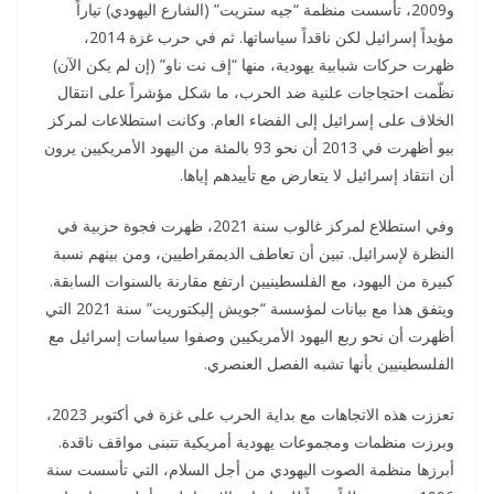
و2009، تأسست منظمة “جيه ستريت” (الشارع اليهودي) تياراً
مؤيداً إسرائيل لكن ناقداً سياساتها. ثم في حرب غزة 2014،
ظهرت حركات شبابية يهودية، منها “إف نت ناو” (إن لم يكن الآن)
نظّمت احتجاجات علنية ضد الحرب، ما شكل مؤشراً على انتقال
الخلاف على إسرائيل إلى الفضاء العام. وكانت استطلاعات لمركز
بيو أظهرت في 2013 أن نحو 93 بالمئة من اليهود الأمريكيين يرون
أن انتقاد إسرائيل لا يتعارض مع تأييدهم إياها.
وفي استطلاع لمركز غالوب سنة 2021، ظهرت فجوة حزبية في
النظرة لإسرائيل. تبين أن تعاطف الديمقراطيين، ومن بينهم نسبة
كبيرة من اليهود، مع الفلسطينيين ارتفع مقارنة بالسنوات السابقة.
ويتفق هذا مع بيانات لمؤسسة “جويش إليكتوريت” سنة 2021 التي
أظهرت أن نحو ربع اليهود الأمريكيين وصفوا سياسات إسرائيل مع
الفلسطينيين بأنها تشبه الفصل العنصري.
تعززت هذه الاتجاهات مع بداية الحرب على غزة في أكتوبر 2023،
وبرزت منظمات ومجموعات يهودية أمريكية تتبنى مواقف ناقدة.
أبرزها منظمة الصوت اليهودي من أجل السلام، التي تأسست سنة