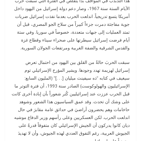
هذا التذبذب في المواقف بدأ يتقلص في الفترة التي سبقت حرب
الأيام الستة سنة 1967، وصار دعم دولة إسرائيل من اليهود داخل
أمريكا يتسع تدريجياً. اندلعت الحرب بعدما نفذت إسرائيل ضربات
جوية مفاجئة دمرت جزءاً كبيراً من سلاح الجو المصري، قبل أن
تمتد العمليات إلى جبهات متعددة، خصوصاً في سوريا. وفي ستة
أيام فرضت إسرائيل سيطرتها على صحراء سيناء وقطاع غزة
والقدس الشرقية والضفة الغربية ومرتفعات الجولان السورية.
سبقت الحربَ حالةٌ من القلق بين اليهود من احتمال تعرض
إسرائيل لهزيمة تهدد وجودها. ويشير المؤرخ الإسرائيلي توم
سيغيف في كتابه “ذه سيفينث ميليان [. . .]” (المليون السابع:
الإسرائيليون والهولوكوست) الصادر سنة 1993، أن فترة التوتر ما
قبل الحرب عززت عند إسرائيليين كُثر شعوراً بأن إبادة أخرى كانت
على وشك أن تحدث. وقد عمق السياسيون هذا الشعور وشوهد
حاخامات وهم يحضرون أراضيَ في حدائق عامة مقابرَ في حال
اندلعت الحرب. لكن العسكريين وعلى رأسهم وزير الدفاع موشيه
ديان كانوا يدركون أن الجيش الإسرائيلي كان متفوقاً قدرةً على
الجيوش العربية، رغم التفوق العددي لهذه الجيوش، وأن لا تهديدَ
وجودياً على إسرائيل.