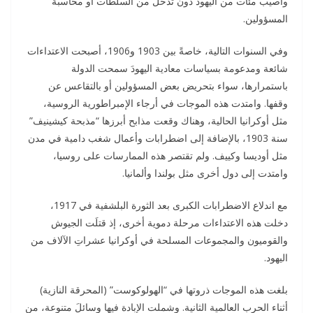
وأصيب مئات من اليهود دون تدخل من السلطات أو محاسبة
المسؤولين.
وفي السنوات التالية، خاصةً بين 1903 و1906، أصبحت الاعتداءات
شائعة ومدعومة بسياسات معادية اليهودَ سمحت الدولة
باستمرارها، سواء بتحريض بعض المسؤولين أو بالتقاعس عن
وقفها. وامتدت هذه الموجات في أرجاء الإمبراطورية الروسية،
مثل أوكرانيا الحالية، وهناك وقعت مذابح أبرزها “مذبحة كيشينيف”
سنة 1903، بالإضافة إلى اضطرابات وأعمال شغب دامية في مدن
مثل أوديسا وكييف. ولم تقتصر هذه الممارسات على روسيا،
وامتدت إلى دول أخرى مثل بولندا وألمانيا.
مع اندلاع الاضطرابات الكبرى بعد الثورة البلشفية في 1917،
دخلت هذه الاعتداءات مرحلة دموية أخرى، إذ قتلَت الجيوش
والقوميون والمجموعات المسلحة في أوكرانيا عشراتِ الآلاف من
اليهود.
بلغت هذه الموجات ذروتها في “الهولوكوست” (المحرقة النازية)
أثناء الحرب العالمية الثانية. وشملت الإبادة فيها وسائلَ متنوعة، من