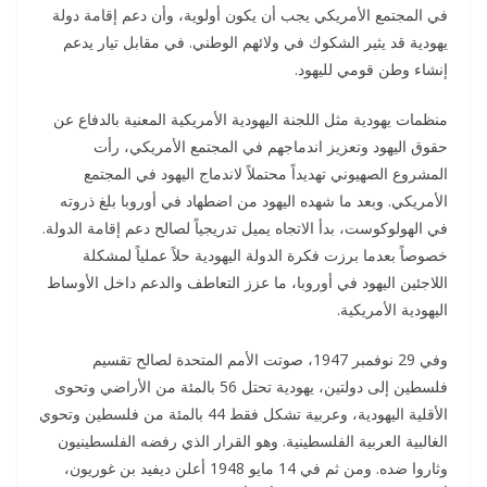
في المجتمع الأمريكي يجب أن يكون أولوية، وأن دعم إقامة دولة
يهودية قد يثير الشكوك في ولائهم الوطني. في مقابل تيار يدعم
إنشاء وطن قومي لليهود.
منظمات يهودية مثل اللجنة اليهودية الأمريكية المعنية بالدفاع عن
حقوق اليهود وتعزيز اندماجهم في المجتمع الأمريكي، رأت
المشروع الصهيوني تهديداً محتملاً لاندماج اليهود في المجتمع
الأمريكي. وبعد ما شهده اليهود من اضطهاد في أوروبا بلغ ذروته
في الهولوكوست، بدأ الاتجاه يميل تدريجياً لصالح دعم إقامة الدولة.
خصوصاً بعدما برزت فكرة الدولة اليهودية حلاً عملياً لمشكلة
اللاجئين اليهود في أوروبا، ما عزز التعاطف والدعم داخل الأوساط
اليهودية الأمريكية.
وفي 29 نوفمبر 1947، صوتت الأمم المتحدة لصالح تقسيم
فلسطين إلى دولتين، يهودية تحتل 56 بالمئة من الأراضي وتحوى
الأقلية اليهودية، وعربية تشكل فقط 44 بالمئة من فلسطين وتحوي
الغالبية العربية الفلسطينية. وهو القرار الذي رفضه الفلسطينيون
وثاروا ضده. ومن ثم في 14 مايو 1948 أعلن ديفيد بن غوريون،