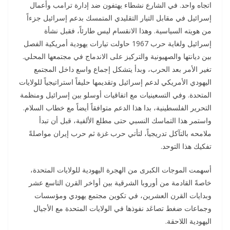
اتجاه واحد. في الشارع نشطاء يهتفون ضد إدارة ترامب وأعمال
إسرائيل في مقابل التيار التقليدي المتمسك بدعم إسرائيل جزءاً
من هويته السياسية. وهذا الانقسام ليس طارئاً، فقبل نشأة
إسرائيل ولغاية حرب 1967 حاولت تيارات يهودية أمريكية الفصل
بين ديانتها والصهيونية والتركيز على الاندماج في مجتمعها المحلي.
تغير الأمر بعد الحرب، وبدأ يتشكل إجماع واسع داخل المجتمع
اليهودي الأمريكي لدعم إسرائيل وتقديمها حليفاً استراتيجياً للولايات
المتحدة. وفي التسعينيات مع اتفاقيات أوسلو بين إسرائيل ومنظمة
التحرير الفلسطينية، بدا هذا الدعم متوافقاً أيضاً مع خطاب السلام.
واستمر هذا التماسك النسبي حتى مطلع الألفية، قبل أن تبدأ
ملامحه بالتآكل تدريجياً، لتأتي حرب غزة ثم حرب إيران مواصلةً
تفكيك هذا التوحد.
أسهمت الموجات الكبرى من الهجرة اليهودية للولايات المتحدة،
خاصةً القادمة من أوروبا الشرقية بين أواخر القرن التاسع عشر
وبدايات القرن العشرين، في تكوين مجتمع يهودي ومؤسسات
وجماعات ضغط تصاعَد نفوذها في الولايات المتحدة مع الأجيال
اليهودية اللاحقة.