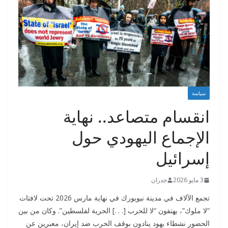
سياسة
انقسام متصاعد.. نهاية
الإجماع اليهودي حول
إسرائيل
3 مايو 2026
جدران
تجمع الآلاف في مدينة نيويورك في نهاية مارس 2026 تحت لافتات
“لا ملوك”، يهتفون “لا للحرب [. . .] الحرية لفلسطين”. وكان من بين
الحضور نشطاء يهود ينادون بوقف الحرب ضد إيران، معبرين عن