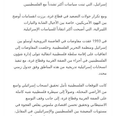
إسرائيل، التي تبنت سياسات أكثر تشدداً مع الفلسطينيين.
ومع تكرار جولات التصعيد في قطاع غزة، برزت انقسامات أوضح
بين اليهود الأمريكيين، خاصة بين الأجيال الشابة والتيارات
الليبرالية، التي أصبحت أكثر انتقاداً للسياسات الإسرائيلية.
في 1993 عقدت مفاوضات في العاصمة النرويجية أوسلو بين
إسرائيل ومنظمة التحرير الفلسطينية. وخلصت المفاوضات إلى
اتفاقيات على إقامة سلطة فلسطينية انتقالية تتولى إدارة شؤون
الفلسطينيين في أجزاء من الضفة الغربية وقطاع غزة، مع تنفيذ
انسحابات إسرائيلية تدريجية من هذه المناطق وفق جدول زمني
محدد.
كانت التوقعات الفلسطينية تأمل تحقيق انسحاب إسرائيلي واسع
من الأراضي المحتلة، وصولاً إلى سيطرة فلسطينية شبه كاملة
على الضفة الغربية وقطاع غزة، إلى جانب وقف التوسع
الاستيطاني وتحقيق تحسن اقتصادي ملموس يقلص الفجوة في
مستويات المعيشة بين الفلسطينيين والإسرائيليين. في المقابل،