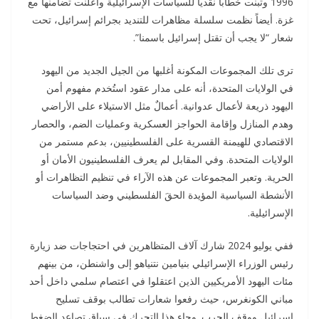
1996 وتبنت خطاباً نقدياً للسياسات الإسرائيلية وأعلنت تضامنها مع
غزة. أيضاً نظمت سلسلة مظاهرات للتنديد بجرائم إسرائيل، تحت
شعار “لا يجب أن تقتل إسرائيل باسمنا”.
ترى تلك المجموعات المكونة أغلبها من الجيل الجديد من اليهود
في الولايات المتحدة، أنه على مدار عقود استُخدم مفهوم أمن
اليهود ذريعة لأعمال عدوانية. أعمالٌ مثل الاستيلاء على الأراضي
وهدم المنازل وإقامة الحواجز العسكرية وعمليات الضم، والحصار
الاقتصادي للهيمنة القسرية على الفلسطينيين، بدعم مستمر من
الولايات المتحدة. وفي المقابل لم يعرف الفلسطينيون الأمان أو
الحرية. وتعبر المجموعات عن هذه الآراء في تنظيم التظاهرات أو
الأنشطة السياسية المؤيدة الحقَ الفلسطيني وضد السياسات
الإسرائيلية.
ففي يوليو 2024 شارك آلاف المتظاهرين في احتجاجات ضد زيارة
رئيس الوزراء الإسرائيلي بنيامين نتنياهو إلى واشنطن، من بينهم
مئات اليهود الأمريكيين الذين اعتقلوا في اعتصام سلمي داخل أحد
مباني الكونغرس، حيث رفعوا شعارات تطالب بوقف تسليح
إسرائيل ووقف الحرب. وجاء هذا التحرك في سياق تصاعد الضغط