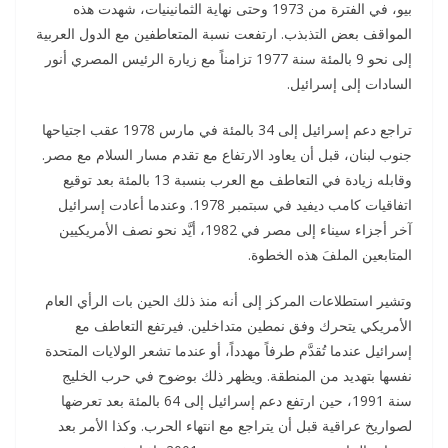
بيو، في الفترة من 1973 وحتى نهاية الثمانينيات، شهدت هذه
المواقف بعض التذبذب. ارتفعت نسبة المتعاطفين مع الدول العربية
إلى نحو 9 بالمئة سنة 1977 تزامناً مع زيارة الرئيس المصري أنور
السادات إلى إسرائيل.
تراجع دعم إسرائيل إلى 34 بالمئة في مارس 1978 عقب اجتياحها
جنوب لبنان، قبل أن يعاود الارتفاع مع تقدم مسار السلام مع مصر.
وقابله زيادة في التعاطف مع العرب بنسبة 13 بالمئة بعد توقيع
اتفاقيات كامب ديفيد في سبتمبر 1978. وعندما أعادت إسرائيل
آخر أجزاء سيناء إلى مصر في 1982، أيَّد نحو نصف الأمريكيين
المتابعين الملفَ هذه الخطوة.
وتشير استطلاعات المركز إلى أنه منذ ذلك الحين بات الرأي العام
الأمريكي يتحرك وفق نمطين متداخلين. فيرتفع التعاطف مع
إسرائيل عندما تُقدَّم طرفاً مهدداً، أو عندما تشعر الولايات المتحدة
نفسها بتهديد من المنطقة. ويظهر ذلك بوضوح في حرب الخليج
سنة 1991، حين ارتفع دعم إسرائيل إلى 64 بالمئة بعد تعرضها
لصواريخ عراقية قبل أن يتراجع مع انتهاء الحرب. وكذا الأمر بعد