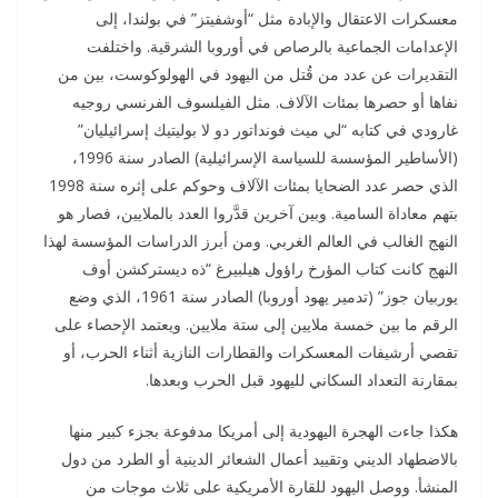
معسكرات الاعتقال والإبادة مثل “أوشفيتز” في بولندا، إلى
الإعدامات الجماعية بالرصاص في أوروبا الشرقية. واختلفت
التقديرات عن عدد من قُتل من اليهود في الهولوكوست، بين من
نفاها أو حصرها بمئات الآلاف. مثل الفيلسوف الفرنسي روجيه
غارودي في كتابه “لي ميث فونداتور دو لا بوليتيك إسرائيليان”
(الأساطير المؤسسة للسياسة الإسرائيلية) الصادر سنة 1996،
الذي حصر عدد الضحايا بمئات الآلاف وحوكم على إثره سنة 1998
بتهم معاداة السامية. وبين آخرين قدَّروا العدد بالملايين، فصار هو
النهج الغالب في العالم الغربي. ومن أبرز الدراسات المؤسسة لهذا
النهج كانت كتاب المؤرخ راؤول هيلبيرغ “ذه ديستركشن أوف
يوربيان جوز” (تدمير يهود أوروبا) الصادر سنة 1961، الذي وضع
الرقم ما بين خمسة ملايين إلى ستة ملايين. ويعتمد الإحصاء على
تقصي أرشيفات المعسكرات والقطارات النازية أثناء الحرب، أو
بمقارنة التعداد السكاني لليهود قبل الحرب وبعدها.
هكذا جاءت الهجرة اليهودية إلى أمريكا مدفوعة بجزء كبير منها
بالاضطهاد الديني وتقييد أعمال الشعائر الدينية أو الطرد من دول
المنشأ. ووصل اليهود للقارة الأمريكية على ثلاث موجات من