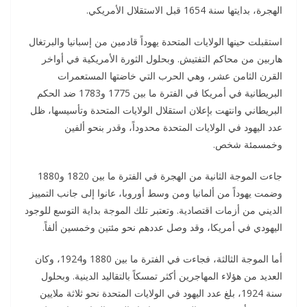
الهجرة، بدايتها سنة 1654 قبل الاستقلال الأمريكي.
استقبلت حينها الولايات المتحدة يهوداً قادمين من إسبانيا والبرتغال
هاربين من محاكم التفتيش. وبحلول الثورة الأمريكية في أواخر
القرن الثامن عشر، وهي الحرب التي خاضتها المستعمرات
البريطانية في أمريكا في الفترة ما بين 1775 و1783 ضد الحكم
البريطاني وانتهت بإعلان استقلال الولايات المتحدة وتأسيسها، ظل
عدد اليهود في الولايات المتحدة محدوداً، وقدر بنحو ألفين
وخمسمئة شخص.
جاءت الموجة الثانية من الهجرة في الفترة ما بين 1820 و1880
وضمت يهوداً من ألمانيا ومن وسط أوروبا، عانوا إلى جانب التمييز
الديني من أزمات اقتصادية. وتعتبر تلك الموجة بداية التوسع للوجود
اليهودي في أمريكا، وقد وصل عددهم نحو مئتين وخمسين ألفاً.
أما الموجة الثالثة، فجاءت في الفترة ما بين 1880 و1924، وكان
العديد من هؤلاء المهاجرين أكثر تمسكاً بالتقاليد الدينية. وبحلول
سنة 1924، بلغ عدد اليهود في الولايات المتحدة نحو ثلاثة ملايين