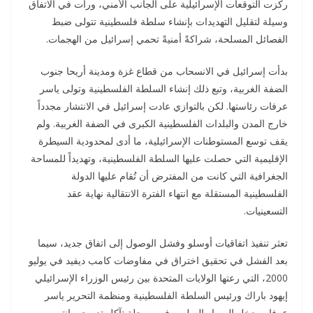
ركزت التوقعات الإسرائيلية على الجانب الأمني، ورأت في الاتفاق
وسيلة لتقليل التهديدات بإنشاء سلطة فلسطينية تتولى ضبط
الفصائل المسلحة، شراكةً أمنيةً تحمي إسرائيل من الهجمات.
بدأت إسرائيل في الانسحاب من قطاع غزة ومدينة أريحا جنوب
الضفة الغربية، وتبع ذلك إنشاء السلطة الفلسطينية وتولى ياسر
عرفات رئاستها. لكن بالتوازي عادت إسرائيل في الانتشار مجدداً
خارج المدن والبلدات الفلسطينية الكبرى في الضفة الغربية. ولم
يقف توسع المستوطنات الإسرائيلية، ما أدى لمحدودية السيطرة
الإقليمية التي حصلت عليها السلطة الفلسطينية، وتهديداً للمساحة
الجغرافية التي كانت من المفترض أن تُقام عليها الدولة
الفلسطينية المستقلة مع انتهاء الفترة الانتقالية نهاية عقد
التسعينيات.
تعثر تنفيذ اتفاقيات أوسلو وفشل الوصول إلى اتفاق جديد، سيما
بعد الفشل في تحقيق اختراق في مفاوضات كامب ديفيد في يوليو
2000، التي رعتها الولايات المتحدة بين رئيس الوزراء الإسرائيلي
إيهود باراك ورئيس السلطة الفلسطينية ومنظمة التحرير ياسر
عرفات. دخل المسار السلمي في مرحلة تآكل تدريجي انتهى