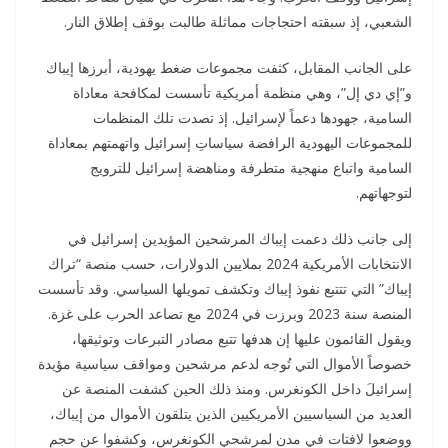
الشعبي، إذ سبقته احتجاجات مماثلة طالبت بوقف إطلاق النار.
على الجانب المقابل، كثفت مجموعات ضغط يهودية، أبرزها إيباك
و”إي دي إل”، وهي منظمة أمريكية تأسست لمكافحة معاداة
السامية، جهودها دعماً لإسرائيل. إذ تصدت تلك المنظمات
للمجموعات اليهودية الرافضة سياساتِ إسرائيل واتهمتهم بمعاداة
السامية واتباع منهجية متطرفة ومناهضة إسرائيل للترويج
لتوجهاتهم.
إلى جانب ذلك دعمت إيباك المرشحين المؤيدين إسرائيل في
الانتخابات الأمريكية 2024 بملايين الدولارات، حسب منصة “تراك
إيباك” التي تتتبع نفوذ إيباك وتكشف تمويلها السياسي. وقد تأسست
المنصة سنة 2023 وبرزت في 2024 مع تصاعد الحرب على غزة.
ويقول القائمون عليها إن هدفها تتبع مصادر التبرعات وتوثيقها،
خصوصاً الأموال التي تُوجه لدعم مرشحين ومواقف سياسية مؤيدة
إسرائيلَ داخل الكونغرس. ومنذ ذلك الحين كشفت المنصة عن
العديد من السياسيين الأمريكيين الذين يتلقون الأموال من إيباك،
ووضعوا لافتات في مدن لمرشحي الكونغرس، وكشفوا عن حجم