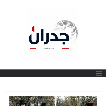
Ski
t
conten