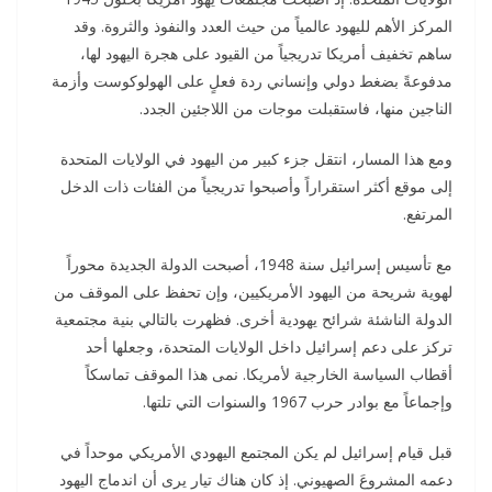
المركز الأهم لليهود عالمياً من حيث العدد والنفوذ والثروة. وقد
ساهم تخفيف أمريكا تدريجياً من القيود على هجرة اليهود لها،
مدفوعةً بضغط دولي وإنساني ردة فعلٍ على الهولوكوست وأزمة
الناجين منها، فاستقبلت موجات من اللاجئين الجدد.
ومع هذا المسار، انتقل جزء كبير من اليهود في الولايات المتحدة
إلى موقع أكثر استقراراً وأصبحوا تدريجياً من الفئات ذات الدخل
المرتفع.
مع تأسيس إسرائيل سنة 1948، أصبحت الدولة الجديدة محوراً
لهوية شريحة من اليهود الأمريكيين، وإن تحفظ على الموقف من
الدولة الناشئة شرائح يهودية أخرى. فظهرت بالتالي بنية مجتمعية
تركز على دعم إسرائيل داخل الولايات المتحدة، وجعلها أحد
أقطاب السياسة الخارجية لأمريكا. نمى هذا الموقف تماسكاً
وإجماعاً مع بوادر حرب 1967 والسنوات التي تلتها.
قبل قيام إسرائيل لم يكن المجتمع اليهودي الأمريكي موحداً في
دعمه المشروعَ الصهيوني. إذ كان هناك تيار يرى أن اندماج اليهود