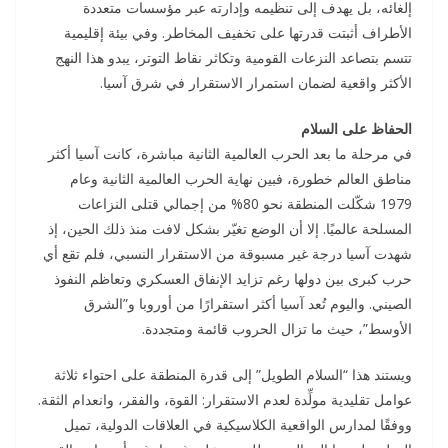
إلغائه، بل يهدف إلى تنظيمه وإدارته عبر مؤسسات متعددة
الأطراف أثبتت قدرتها على تخفيف المخاطر. وفي بيئة إقليمية
تتسم بتصاعد النزعات القومية وتكاثر نقاط التوتر، يبدو هذا النهج
الأكثر واقعية لضمان استمرار الاستقرار في شرق آسيا.
الحفاظ على السلام
في مرحلة ما بعد الحرب العالمية الثانية مباشرة، كانت آسيا أكثر
مناطق العالم خطورة، فبين نهاية الحرب العالمية الثانية وعام
1979 شكّلت المنطقة نحو 80% من إجمالي قتلى النزاعات
المسلحة عالميًا. إلا أن الوضع تغيّر بشكل لافت منذ ذلك الحين، إذ
شهدت آسيا درجة غير مسبوقة من الاستقرار النسبي، فلم تقع أي
حرب كبرى بين دولها رغم تزايد الإنفاق العسكري وتعاظم النفوذ
الصيني. واليوم تُعد آسيا أكثر استقرارًا من أوروبا و”الشرق
الأوسط”، حيث ما تزال الحروب قائمة ومتجددة.
ويستند هذا “السلام الطويل” إلى قدرة المنطقة على احتواء ثلاثة
عوامل تقليدية مولِّدة لعدم الاستقرار: القوة، والفقر، وانعدام الثقة.
ووفقًا لمدارس الواقعية الكلاسيكية في العلاقات الدولية، تميل