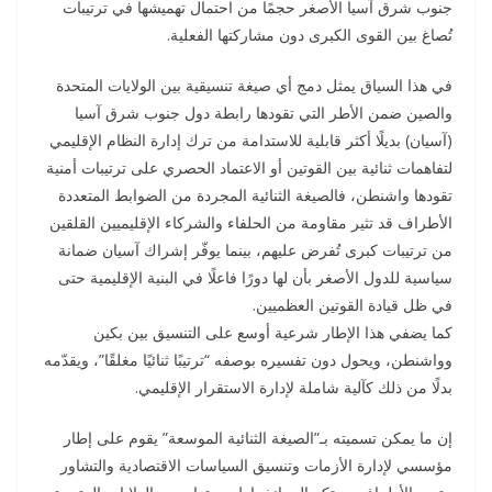
جنوب شرق آسيا الأصغر حجمًا من احتمال تهميشها في ترتيبات
تُصاغ بين القوى الكبرى دون مشاركتها الفعلية.
في هذا السياق يمثل دمج أي صيغة تنسيقية بين الولايات المتحدة
والصين ضمن الأطر التي تقودها رابطة دول جنوب شرق آسيا
(آسيان) بديلًا أكثر قابلية للاستدامة من ترك إدارة النظام الإقليمي
لتفاهمات ثنائية بين القوتين أو الاعتماد الحصري على ترتيبات أمنية
تقودها واشنطن، فالصيغة الثنائية المجردة من الضوابط المتعددة
الأطراف قد تثير مقاومة من الحلفاء والشركاء الإقليميين القلقين
من ترتيبات كبرى تُفرض عليهم، بينما يوفّر إشراك آسيان ضمانة
سياسية للدول الأصغر بأن لها دورًا فاعلًا في البنية الإقليمية حتى
في ظل قيادة القوتين العظميين.
كما يضفي هذا الإطار شرعية أوسع على التنسيق بين بكين
وواشنطن، ويحول دون تفسيره بوصفه “ترتيبًا ثنائيًا مغلقًا”، ويقدّمه
بدلًا من ذلك كآلية شاملة لإدارة الاستقرار الإقليمي.
إن ما يمكن تسميته بـ”الصيغة الثنائية الموسعة” يقوم على إطار
مؤسسي لإدارة الأزمات وتنسيق السياسات الاقتصادية والتشاور