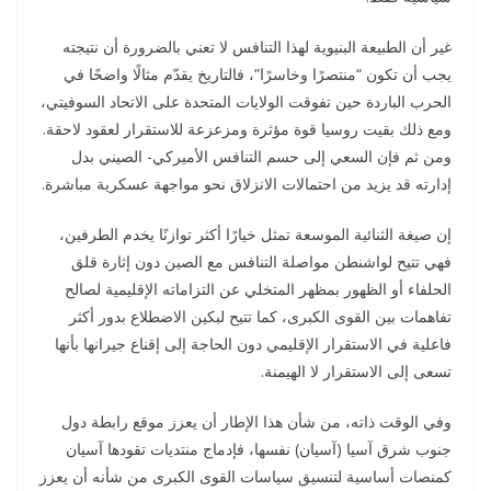
غير أن الطبيعة البنيوية لهذا التنافس لا تعني بالضرورة أن نتيجته
يجب أن تكون “منتصرًا وخاسرًا”، فالتاريخ يقدّم مثالًا واضحًا في
الحرب الباردة حين تفوقت الولايات المتحدة على الاتحاد السوفيتي،
ومع ذلك بقيت روسيا قوة مؤثرة ومزعزعة للاستقرار لعقود لاحقة.
ومن ثم فإن السعي إلى حسم التنافس الأميركي- الصيني بدل
إدارته قد يزيد من احتمالات الانزلاق نحو مواجهة عسكرية مباشرة.
إن صيغة الثنائية الموسعة تمثل خيارًا أكثر توازنًا يخدم الطرفين،
فهي تتيح لواشنطن مواصلة التنافس مع الصين دون إثارة قلق
الحلفاء أو الظهور بمظهر المتخلي عن التزاماته الإقليمية لصالح
تفاهمات بين القوى الكبرى، كما تتيح لبكين الاضطلاع بدور أكثر
فاعلية في الاستقرار الإقليمي دون الحاجة إلى إقناع جيرانها بأنها
تسعى إلى الاستقرار لا الهيمنة.
وفي الوقت ذاته، من شأن هذا الإطار أن يعزز موقع رابطة دول
جنوب شرق آسيا (آسيان) نفسها، فإدماج منتديات تقودها آسيان
كمنصات أساسية لتنسيق سياسات القوى الكبرى من شأنه أن يعزز