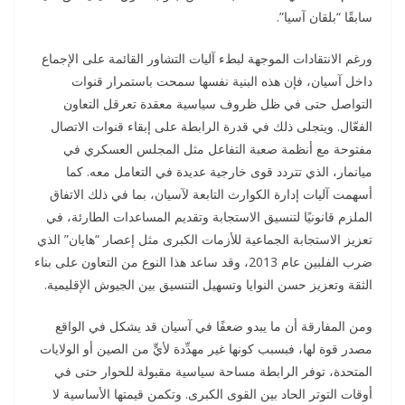
سابقًا “بلقان آسيا”.
ورغم الانتقادات الموجهة لبطء آليات التشاور القائمة على الإجماع
داخل آسيان، فإن هذه البنية نفسها سمحت باستمرار قنوات
التواصل حتى في ظل ظروف سياسية معقدة تعرقل التعاون
الفعّال. ويتجلى ذلك في قدرة الرابطة على إبقاء قنوات الاتصال
مفتوحة مع أنظمة صعبة التفاعل مثل المجلس العسكري في
ميانمار، الذي تتردد قوى خارجية عديدة في التعامل معه. كما
أسهمت آليات إدارة الكوارث التابعة لآسيان، بما في ذلك الاتفاق
الملزم قانونيًا لتنسيق الاستجابة وتقديم المساعدات الطارئة، في
تعزيز الاستجابة الجماعية للأزمات الكبرى مثل إعصار “هايان” الذي
ضرب الفلبين عام 2013، وقد ساعد هذا النوع من التعاون على بناء
الثقة وتعزيز حسن النوايا وتسهيل التنسيق بين الجيوش الإقليمية.
ومن المفارقة أن ما يبدو ضعفًا في آسيان قد يشكل في الواقع
مصدر قوة لها، فبسبب كونها غير مهدِّدة لأيٍّ من الصين أو الولايات
المتحدة، توفر الرابطة مساحة سياسية مقبولة للحوار حتى في
أوقات التوتر الحاد بين القوى الكبرى. وتكمن قيمتها الأساسية لا