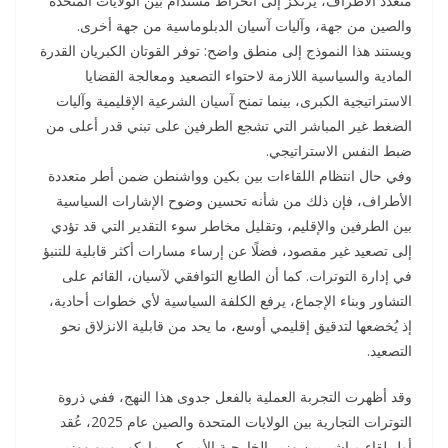
متعدد الأطراف، يرتكز إلى انخراط مستدام بين الولايات المتحدة
والصين من جهة، وآليات آسيان الدبلوماسية من جهة أخرى.
ويستند هذا النموذج إلى منطق واضح: توفر القوتان الكبريان القدرة
المادية والسياسية اللازمة لاحتواء التصعيد ومعالجة القضايا
الاستراتيجية الكبرى، بينما تمنح آسيان الشرعية الإقليمية وآليات
الضغط غير المباشر التي تشجع الطرفين على تبني قدر أعلى من
ضبط النفس الاستراتيجي.
وفي حال انتظام اللقاءات بين بكين وواشنطن ضمن أطر متعددة
الأطراف، فإن ذلك من شأنه تحسين وضوح الإشارات السياسية
بين الطرفين والإقليم، وتقليل مخاطر سوء التقدير التي قد تؤدي
إلى تصعيد غير مقصود، فضلًا عن إرساء مسارات أكثر قابلية للتنبؤ
في إدارة التوترات. كما أن الطابع التوافقي لآسيان، القائم على
التشاور وبناء الإجماع، يرفع الكلفة السياسية لأي خطوات أحادية،
إذ يُخضعها لتدقيق إقليمي أوسع، ما يحد من قابلية الانزلاق نحو
التصعيد.
وقد أظهرت التجربة العملية بالفعل جدوى هذا النهج، ففي ذروة
التوترات التجارية بين الولايات المتحدة والصين عام 2025، عُقد
أول لقاء مباشر بين وزير الخارجية الأميركي ماركو روبيو ووزير