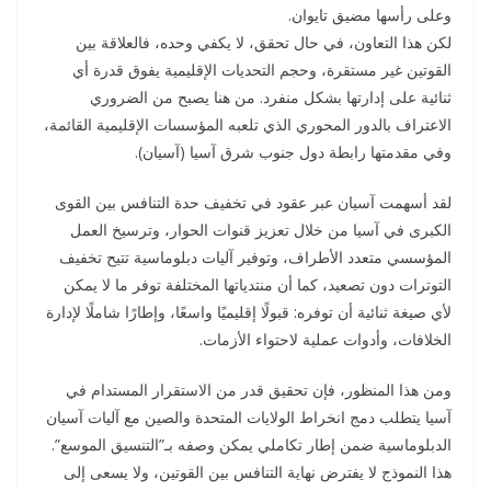
وعلى رأسها مضيق تايوان.
لكن هذا التعاون، في حال تحقق، لا يكفي وحده، فالعلاقة بين
القوتين غير مستقرة، وحجم التحديات الإقليمية يفوق قدرة أي
ثنائية على إدارتها بشكل منفرد. من هنا يصبح من الضروري
الاعتراف بالدور المحوري الذي تلعبه المؤسسات الإقليمية القائمة،
وفي مقدمتها رابطة دول جنوب شرق آسيا (آسيان).
لقد أسهمت آسيان عبر عقود في تخفيف حدة التنافس بين القوى
الكبرى في آسيا من خلال تعزيز قنوات الحوار، وترسيخ العمل
المؤسسي متعدد الأطراف، وتوفير آليات دبلوماسية تتيح تخفيف
التوترات دون تصعيد، كما أن منتدياتها المختلفة توفر ما لا يمكن
لأي صيغة ثنائية أن توفره: قبولًا إقليميًا واسعًا، وإطارًا شاملًا لإدارة
الخلافات، وأدوات عملية لاحتواء الأزمات.
ومن هذا المنظور، فإن تحقيق قدر من الاستقرار المستدام في
آسيا يتطلب دمج انخراط الولايات المتحدة والصين مع آليات آسيان
الدبلوماسية ضمن إطار تكاملي يمكن وصفه بـ”التنسيق الموسع”.
هذا النموذج لا يفترض نهاية التنافس بين القوتين، ولا يسعى إلى