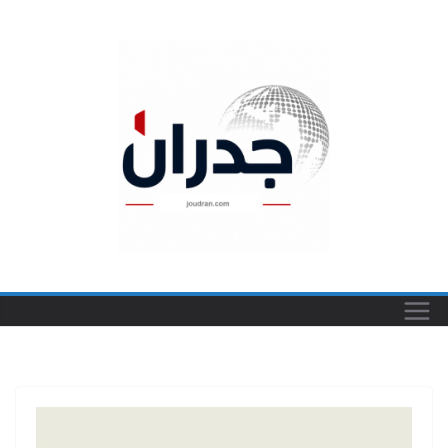
Ski
t
conten