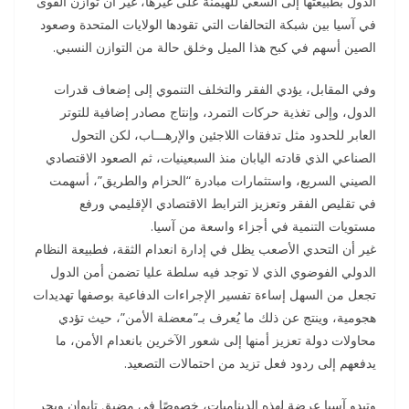
الدول بطبيعتها إلى السعي للهيمنة على غيرها، غير أن توازن القوى
في آسيا بين شبكة التحالفات التي تقودها الولايات المتحدة وصعود
الصين أسهم في كبح هذا الميل وخلق حالة من التوازن النسبي.
وفي المقابل، يؤدي الفقر والتخلف التنموي إلى إضعاف قدرات
الدول، وإلى تغذية حركات التمرد، وإنتاج مصادر إضافية للتوتر
العابر للحدود مثل تدفقات اللاجئين والإرهـــاب، لكن التحول
الصناعي الذي قادته اليابان منذ السبعينيات، ثم الصعود الاقتصادي
الصيني السريع، واستثمارات مبادرة “الحزام والطريق”، أسهمت
في تقليص الفقر وتعزيز الترابط الاقتصادي الإقليمي ورفع
مستويات التنمية في أجزاء واسعة من آسيا.
غير أن التحدي الأصعب يظل في إدارة انعدام الثقة، فطبيعة النظام
الدولي الفوضوي الذي لا توجد فيه سلطة عليا تضمن أمن الدول
تجعل من السهل إساءة تفسير الإجراءات الدفاعية بوصفها تهديدات
هجومية، وينتج عن ذلك ما يُعرف بـ”معضلة الأمن”، حيث تؤدي
محاولات دولة تعزيز أمنها إلى شعور الآخرين بانعدام الأمن، ما
يدفعهم إلى ردود فعل تزيد من احتمالات التصعيد.
وتبدو آسيا عرضة لهذه الديناميات، خصوصًا في مضيق تايوان وبحر