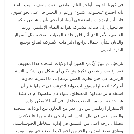
في كوريا الجنوبية أواخر العام الماضي، حيث وصف ترامب اللقاء
بأنه اجتماع “مجموعة الاثنين”. ورغم أن التعبير جاء على نحو عفوي،
فإنه أثار ارتدادات واسعة في آسيا، إذ أوحى بأن واشنطن وبكين
قد تتجهان إلى صياغة مشتركة لقواعد النظام الإقليمي، وربما
العالمي، الأمر الذي أثار قلق حلفاء الولايات المتحدة مثل أستراليا
واليابان بشأن احتمال تراجع الالتزامات الأميركية لصالح توسيع
النفوذ الصيني.
تاريخيًا، لم تتبنَّ أيٌّ من الصين أو الولايات المتحدة هذا المفهوم،
فقد رفضت واشنطن فكرة منح بكين أي شكل من أشكال الندية
الرمزية، في حين نظرت الصين بريبة إلى ما اعتبرته محاولة
أميركية لتحميلها مسؤوليات دولية لا ترغب في تحملها. غير أن
استخدام ترامب لهذا المصطلح، سواء كان مقصودًا أم لا، كشف
عن حقيقة بات من الصعب تجاهلها: في آسيا لا يمكن إدارة
الاستقرار الإقليمي من دون قدر من التعاون بين الولايات المتحدة
والصين، حتى في ظل تنافس استراتيجي حاد بينهما. فالعلاقتان
تتطلبان درجة أعلى من التنسيق في إدارة المخاطر الجيوسياسية،
وتفادي سوء التقدير، والحد من احتمالات التصعيد في بؤر التوتر،