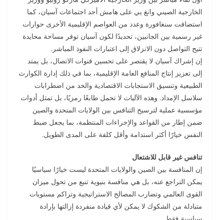
الخارجية الصيني وانغ يي على هامش أحد اجتماعات آسيان، كما
استضافت سنغافورة وعدد من العواصم الإقليمية الأخرى حوارات
غير رسمية بين الجانبين، تحديدًا لكون آسيان توفر مساحة محايدة
تتيح التواصل دون الانزلاق إلى اعتبارات النفوذ المباشر.
إن إشراك آسيان لا يقتصر على تحسين قنوات الاتصال، بل يمتد
إلى تعزيز إنتاج المنافع العامة الإقليمية، بما في ذلك إدارة الكوارث
الطبيعية وتنسيق الاستجابات الاقتصادية والحد من اضطرابات
سلاسل الإمداد. وهذه الآليات لا تحمل طابعًا رمزيًا، بل تمثل أدوات
مؤسسية عملية لترسيخ التنافس بين الولايات المتحدة والصين
ضمن إطار من القواعد والإجراءات المنتظمة، بما يجعل ضبط
النفس خيارًا أكثر استدامة وأقل كلفة على المدى الطويل.
تنافس غير قابل للاشتعال
إن المنافسة بين الصين والولايات المتحدة ليست خيارًا سياسيًا
يمكن التراجع عنه، بل هي منافسة بنيوية تنبع من تحول ميزان
القوى العالمي وتضارب المصالح الاستراتيجية وتراكم مستويات
متبادلة من الشكوك لا يمكن لأي قيادة منفردة إزالتها بإرادة
سياسية فقط.