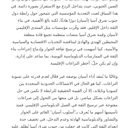
الصين الجنوبي، حيث يتداخل الردع مع الاستفزاز بصورة دائمة. في
هذا السياق لعبت التعددية المؤسسية التي تتمحور حول رابطة دول
جنوب شرق آسيا (آسيان) دورًا هادئًا، لكنه بالغ الأهمية، في بناء
الثقة داخل الإقليم، فقد وفّرت مؤسسات مثل المنتدى الإقليمي
لآسيان وقمة شرق آسيا منصات منتظمة تجمع قادة منطقة
المحيطين الهندي والهادئ لمناقشة التحديات الاقتصادية والسياسية
والأمنية، كما أسهمت في ترسيخ ثقافة الحوار وإدماج إجراءات بناء
الثقة في الممارسات الدبلوماسية اليومية، بما ساعد على إدارة،
وإن لم يكن حلّ، أخطر النزاعات الإقليمية.
وغالبًا ما يُنتقد أداء آسيان بوصفه غير فعّال لعدم قدرته على تسوية
النزاعات، كما هو الحال في الاشتباكات الحدودية المتجددة بين
كمبوديا وتايلاند، إلا أن القيمة الحقيقية للرابطة لا تكمن في حل
النزاعات بشكل مباشر، بل في منعها من التحول إلى صراعات
مفتوحة عبر ترسيخ الثقة في العمل الدبلوماسي الإقليمي. فمنذ
تأسيسها أسهم ما يُعرف بـ”أسلوب آسيان” القائم على الحوار
والتشاور والدبلوماسية الهادئة وعدم التدخل، في تخفيف حدة
انعدام الثقة التي كانت قد جعلت من جنوب شرق آسيا يُطلق عليه