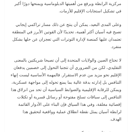
مركزية الرابطة ويرفع من أهميتها الدبلوماسية ويمنحها دورًا أكبر
في تشكيل استجابات الإقليم للأزمات.
وعلى المدى البعيد، يمكن أن ينتج عن ذلك مسار تراكمي إيجابي
تصبح فيه آسيان أكثر أهمية، تحديدًا لأن القوتين الأبرز في المنطقة
تعتمدان عليها كمنصة لإدارة التوترات التي تعجزان عن حلها بشكل
منفرد.
لا تحتاج الصين والولايات المتحدة إلى أن تصبحا شريكتين بالمعنى
التقليدي، لكن من الضروري أن تتجنبا التحول إلى خصمين يدفعان
الإقليم نحو مزيد من عدم الاستقرار. فالمهمة الأساسية ليست إنهاء
التنافس بل إدارته بدقة عالية بما يمنع تحوله إلى مواجهة عسكرية،
ويمكن للرقابة الإقليمية والضوابط السياسية أن تحد من انزلاق هذا
التنافس إلى سباقات تسلح مفتوحة أو رسائل قسرية أو تكتلات
إقصائية مغلقة، وفي هذا السياق فإن البناء على الأدوار القائمة
لرابطة آسيان يمثل نقطة انطلاق عملية وواقعية لتحقيق هذا
الهدف.