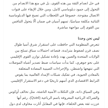
في حل انعدام الثقة بين هذه القوى، بل في منع هذا الانعدام من
التحول إلى جمود دبلوماسي كامل، ومن خلال الإبقاء على قنوات
الاتصال مفتوحة، خصوصًا في اللحظات التي تصبح فيها الدبلوماسية
الثنائية مكلفة سياسيًا، تسهم آسيان في ضمان ألّا يتحول التنافس
بين القوى إلى مواجهة مباشرة.
ليس نحن وحدنا
تتعرض المنظومة التي حافظت على استقرار شرق آسيا طوال
نصف قرن لضغوط متزايدة، فتصاعد احتمالات سباق تسلح بين
الولايات المتحدة والصين يهدد بإعادة تشكيل توازن القوى الإقليمي
على نحو جوهري، كما بدأت سياسات ضبط تصدير أشباه الموصلات
التي تنتهجها واشنطن، والإجراءات الصينية المضادة المتعلقة
بالمعادن الحيوية، في تفكيك شبكات الإمداد العالمية بما يقوض
الترابط الاقتصادي الذي أسهم تاريخيًا في دعم الاستقرار الإقليمي.
وفي السياق ذاته، فإن التكتلات الأمنية الناشئة، مثل تحالف أوكوس
والشراكة الرباعية المعروفة باسم الرباعية (Quad)، رغم أنها
عززت ثقة بعض الحلفاء، فإنها في المقابل أثارت مخاوف لدى دول