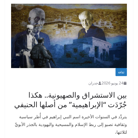
ثقافة
24 يونيو 2026
جدران
بين الاستشراق والصهيونية.. هكذا
جُرّدَت “الإبراهيمية” من أصلها الحنيفي
يتردَّد في السنوات الأخيرة اسم النبي إبراهيم في أُطر سياسية
وثقافية تصبو إلى ربط الإسلام والمسيحية واليهودية بالجذر الأبويِّ
لثلاثتها،