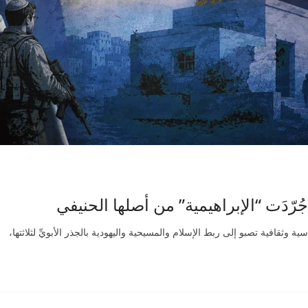
ُرّدَت “الإبراهيمية” من أصلها الحنيفي
ة وثقافية تصبو إلى ربط الإسلام والمسيحية واليهودية بالجذر الأبويِّ لثلاثتها،